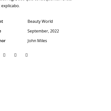
 explicabo.
nt
Beauty World
e
September, 2022
hor
John Miles