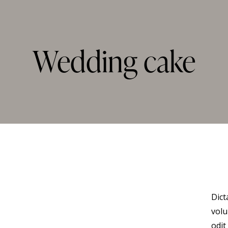
Wedding cake
Dict
volu
odit